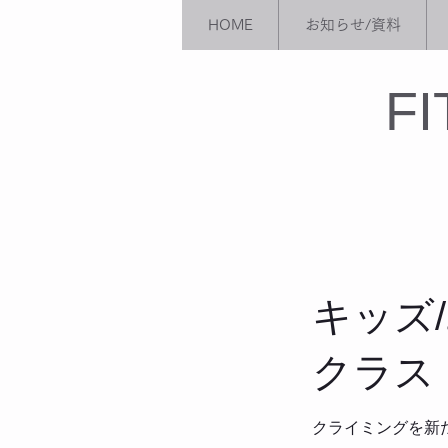
HOME
お知らせ/資料
​F
キッズ
クラス
クライミングを新