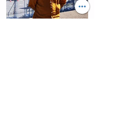
小日向 徹
Founder & CEO
​1985年頃鷹取山でクライミングを始め
る。世界各地の岩場を周ったほか、大
会や協会にも様々な立場で関わってき
た。クライミングを続けたいと思って
いるが、競技団体内の増えた責任とと
もに増えた体重のせいで思うように登