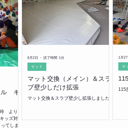
1月2
6月2日
読了時間: 1分
セ
セット
1
マット交換（メイン）＆スラ
ブ壁少しだけ拡張
11
ール キ
マット交換＆スラブ壁少し拡張しました
6時 よりス
在キッズ対象
まってしまっ