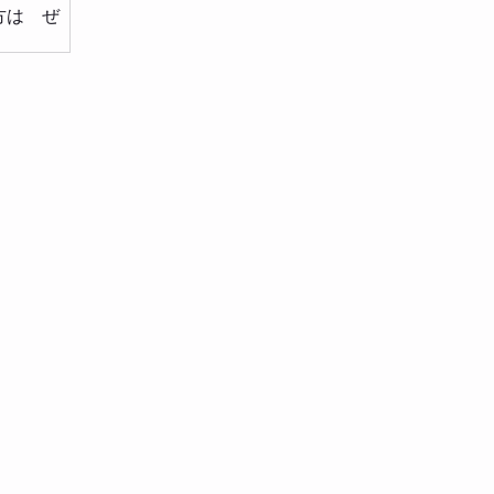
方は ぜ
い。 予約
すが、今年
西海岸の授業
人数制のマ
学生高学年？
きる人材を育
でボルダリン
事（日経：有
ww.fits-
-aefd-
ダーは全身を
めの工夫や、
るものはそこ
いますが、、
ー企業の幹部
家庭から高い
ITSでは彼