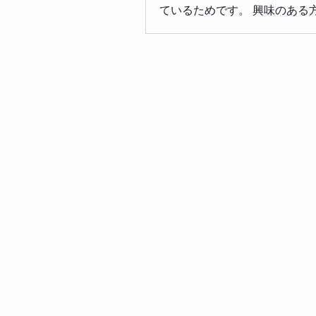
ているためです。 興味のある
ひ 体験予約に参加してくださ
はこちらから ちょっと古いで
驚いたニュースに、アメリカ
料1200万円をこえるような少
イクロスクール（記事だと小
対象）が、AI時代でも活躍で
てるために、その授業の一環
グ施設を訪れているという記
料会員限定）があります。https://w
climbing.com/book-online?
category=a4126612-56b8-4239
071b7c857a4 確かに、ボル
使うだけじゃなくて、登るた
チャレンジ・挑戦など得られ
そこあるのはその通りだと思
ちなみに西海岸のテクノロジ
など教育に出費を惜しまない
支持を集めているそうです。 F