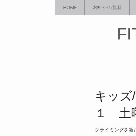
HOME
お知らせ/資料
​F
キッズ
１ 土
クライミングを新