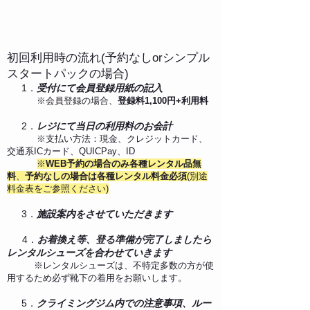
​初回利用時の流れ​
(予約なしorシンプル
スタートパックの場合)
1．
受付にて会員登録用紙の記入
※会員登録の場合、
登録料1,100円+利用料
2．
レジにて当日の利用料のお会計
※支払い方法：現金、クレジットカード、
交通系ICカード、QUICPay、ID
​
※
WEB
予約の場合のみ各種レンタル品無
料
、
予約なしの場合は各種レンタル料金必須
(別途
料金表をご参照ください)
3．
施設案内をさせていただきます
4．
お着換え等、登る準備が完了しましたら
レンタルシューズを合わせていきます
※レンタルシューズは、不特定多数の方が使
用するため必ず靴下の着用をお願いします。
5．
クライミングジム内での注意事項、ルー