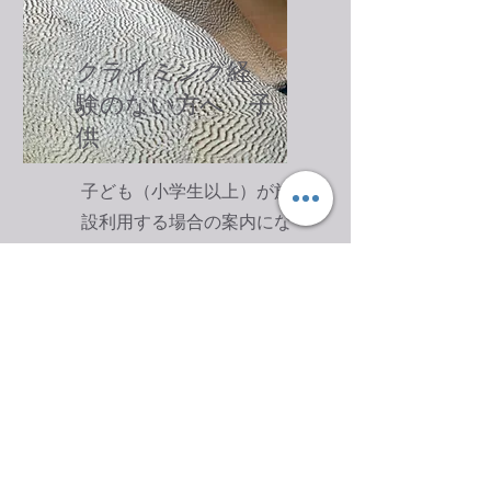
クライミング経
験のない方へ 子
供
子ども（小学生以上）が施
設利用する場合の案内にな
ります。フィッツ では小学
生以上の利用が可能ですす
が、安全上の理由からスク
ールに入るか、施設利用す
る保護者の同伴監督のもと
利用を受け入れておりま
す。​
詳しく